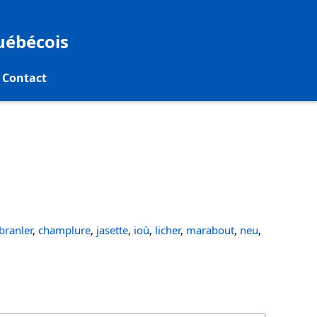
québécois
Contact
ranler
,
champlure
,
jasette
,
ioù
,
licher
,
marabout
,
neu
,