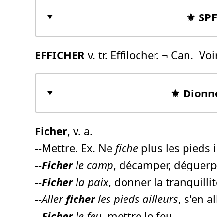
⚜️ SP
EFFICHER
v. tr. Effilocher. ¬ Can.  Voi
⚜️ Dionn
Ficher
, v. a.
--Mettre. Ex. Ne
fiche
plus les pieds i
--
Ficher
le camp
, décamper, déguerpi
--
Ficher
la paix
, donner la tranquillit
--
Aller
ficher
les pieds ailleurs
, s'en al
--
Ficher
le feu
, mettre le feu.