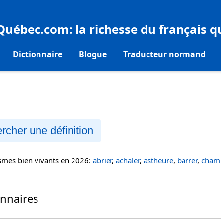
eQuébec.com
: la richesse du français 
Dictionnaire
Blogue
Traducteur normand
rcher une définition
ismes bien vivants en 2026:
abrier
,
achaler
,
astheure
,
barrer
,
chamb
onnaires