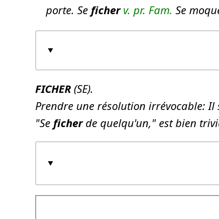
porte.
Se
ficher
v. pr.
Fam.
Se moque
FICHER
(SE).
Prendre une résolution irrévocable: Il s
"Se
ficher
de quelqu'un," est bien triv