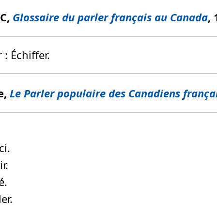
FC,
Glossaire du parler français au Canada
,
r : Échiffer.
e,
Le Parler populaire des Canadiens frança
ci.
r.
é.
ler.