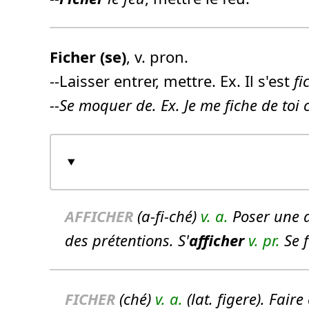
Ficher
(se)
, v. pron.
--Laisser entrer, mettre. Ex. Il s'est
fi
--Se moquer de. Ex. Je me
fiche
de toi
AFFICHER
(a-fi-ché)
v. a.
Poser une a
des prétentions.
S'
afficher
v. pr.
Se f
FICHER
(ché)
v. a.
(lat. figere). Faire