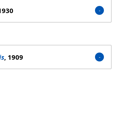
 1930
is
, 1909