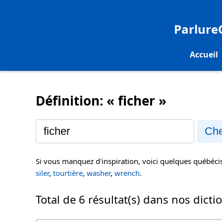
Parlur
Accueil
Définition: « ficher »
Che
Si vous manquez d'inspiration, voici quelques québéc
siler
,
tourtière
,
washer
,
wrench
.
Total de 6 résultat(s) dans nos dicti