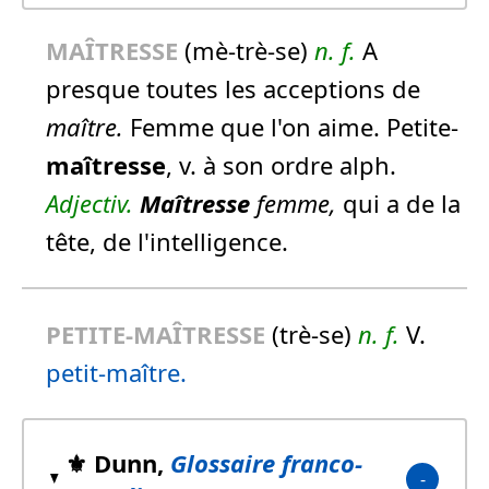
MAÎTRESSE
(mè-trè-se)
n.
f.
A
presque toutes les acceptions de
maître.
Femme que l'on aime. Petite-
maîtresse
, v. à son ordre alph.
Adjectiv.
Maîtresse
femme,
qui a de la
tête, de l'intelligence.
PETITE-MAÎTRESSE
(trè-se)
n.
f.
V.
petit-maître.
⚜️ Dunn,
Glossaire franco-