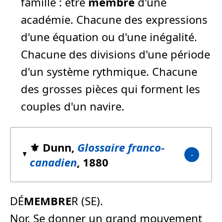
famille :
être
membre
d'une
académie.
Chacune des expressions
d'une équation ou d'une inégalité.
Chacune des divisions d'une période
d'un système rythmique. Chacune
des grosses pièces qui forment les
couples d'un navire.
⚜️ Dunn,
Glossaire franco-
canadien
, 1880
DÉ
MEMBRE
R (SE).
Nor. Se donner un grand mouvement