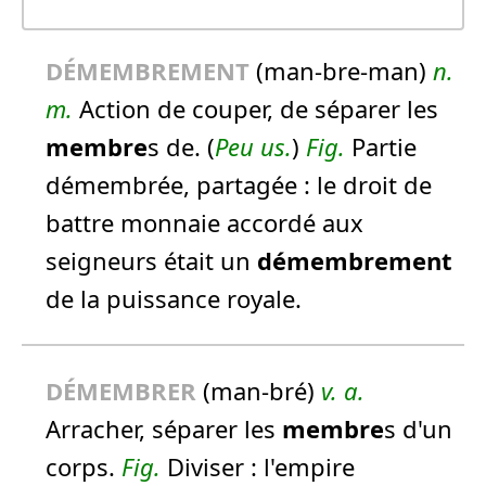
DÉ
MEMBRE
MENT
(man-bre-man)
n.
m.
Action de couper, de séparer les
membre
s de. (
Peu us.
)
Fig.
Partie
démembrée, partagée :
le droit de
battre monnaie accordé aux
seigneurs était un
démembrement
de la puissance royale.
DÉ
MEMBRE
R
(man-bré)
v. a.
Arracher, séparer les
membre
s d'un
corps.
Fig.
Diviser :
l'empire