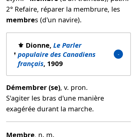
2° Refaire, réparer la membrure, les
membre
s (d'un navire).
⚜️ Dionne,
Le Parler
populaire des Canadiens
français
, 1909
Dé
membre
r (se)
, v. pron.
S'agiter les bras d'une manière
exagérée durant la marche.
Membre
, n. m.