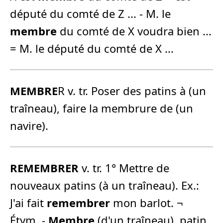
député du comté de Z ... - M. le
membre
du comté de X voudra bien ...
= M. le député du comté de X ...
MEMBRE
R v. tr. Poser des patins à (un
traîneau), faire la membrure de (un
navire).
REMEMBRER
v. tr. 1° Mettre de
nouveaux patins (à un traîneau). Ex.:
J'ai fait
remembrer
mon barlot. ¬
Étym. -
Membre
(d'un traîneau), patin.