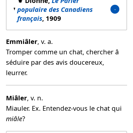
⚜️ Dionne,
Le Parler
populaire des Canadiens
français
, 1909
Emmiâler
, v. a.
Tromper comme un chat, chercher â
séduire par des avis doucereux,
leurrer.
Miâler
, v. n.
Miauler. Ex. Entendez-vous le chat qui
miâle
?