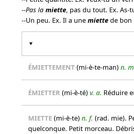
--
Pas la
miette
, pas du tout. Ex. As-
--Un peu. Ex. Il a une
miette
de bon 
É
MIETTE
MENT
(mi-è-te-man)
n.
m
É
MIETTE
R
(mi-è-té)
v. a.
Réduire 
MIETTE
(mi-è-te)
n.
f.
(rad. mie). 
quelconque. Petit morceau. Débri