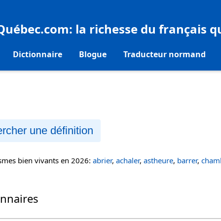
eQuébec.com
: la richesse du français 
Dictionnaire
Blogue
Traducteur normand
rcher une définition
ismes bien vivants en 2026:
abrier
,
achaler
,
astheure
,
barrer
,
chamb
onnaires