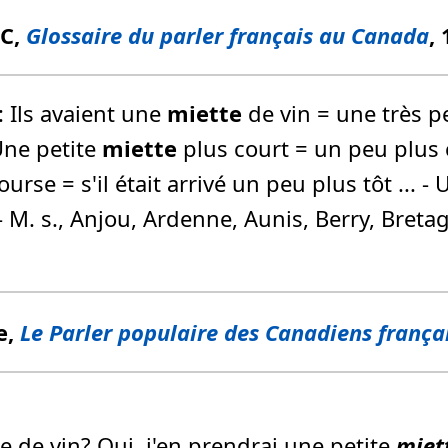
FC,
Glossaire du parler français au Canada
,
.: Ils avaient une
miette
de vin = une très pe
Une petite
miette
plus court = un peu plus co
course = s'il était arrivé un peu plus tôt ...
 - M. s., Anjou, Ardenne, Aunis, Berry, Bre
e,
Le Parler populaire des Canadiens frança
re de vin? Oui, j'en prendrai une petite
miet