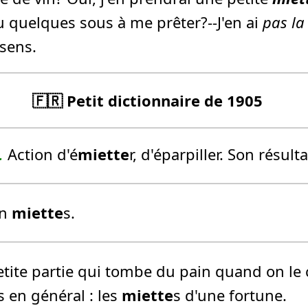
tu quelques sous à me prêter?--J'en ai
pas l
sens.
🇫🇷 Petit dictionnaire de 1905
.
Action d'é
miette
r, d'éparpiller. Son résulta
en
miette
s.
Petite partie qui tombe du pain quand on le
s en général :
les
miette
s d'une fortune.