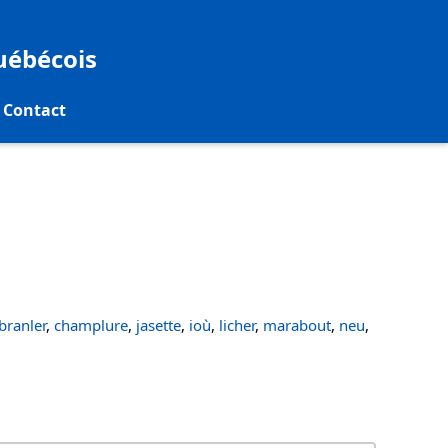
québécois
Contact
ranler
,
champlure
,
jasette
,
ioù
,
licher
,
marabout
,
neu
,