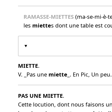
RAMASSE-MIETTES
(ma-se-mi-è-t
les
miette
s dont une table est co
MIETTE
.
V. _Pas une
miette
_. En Pic, Un peu.
PAS UNE MIETTE
.
Cette locution, dont nous faisons un