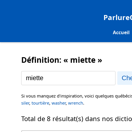
Parlur
Accueil
Définition: « miette »
Che
Si vous manquez d'inspiration, voici quelques québéc
siler
,
tourtière
,
washer
,
wrench
.
Total de 8 résultat(s) dans nos dicti