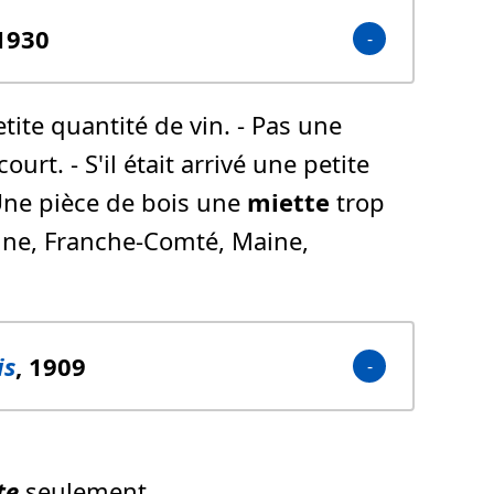
 1930
tite quantité de vin. - Pas une
urt. - S'il était arrivé une petite
 - Une pièce de bois une
miette
trop
tagne, Franche-Comté, Maine,
is
, 1909
te
seulement.