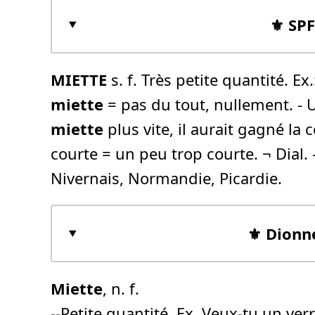
⚜️ SP
MIETTE
s. f. Très petite quantité. Ex
miette
= pas du tout, nullement. - 
miette
plus vite, il aurait gagné la 
courte = un peu trop courte. ¬ Dial.
Nivernais, Normandie, Picardie.
⚜️ Dionn
Miette
, n. f.
--Petite quantité. Ex. Veux-tu un ver