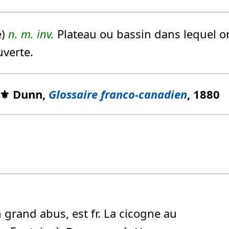
e)
n.
m.
inv.
Plateau ou bassin dans lequel on 
uverte.
⚜️ Dunn,
Glossaire franco-canadien
, 1880
 grand abus, est fr. La cicogne au