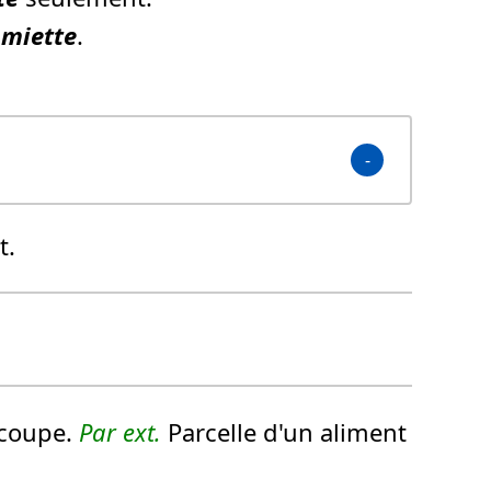
a
miette
.
t.
 coupe.
Par ext.
Parcelle d'un aliment