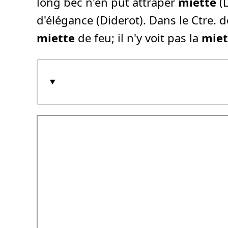
long bec n'en put attraper
miette
(L
d'élégance (Diderot). Dans le Ctre. de l
miette
de feu; il n'y voit pas la
miet