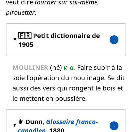
veut dire
tourner sur soi-même,
pirouetter
.
🇫🇷 Petit dictionnaire de
1905
MOULINER
(né)
v. a.
Faire subir à la
soie l'opération du moulinage. Se dit
aussi des vers qui rongent le bois et
le mettent en poussière.
⚜️ Dunn,
Glossaire franco-
canadien
, 1880