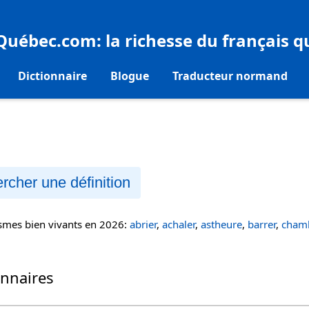
eQuébec.com
: la richesse du français 
Dictionnaire
Blogue
Traducteur normand
rcher une définition
ismes bien vivants en 2026:
abrier
,
achaler
,
astheure
,
barrer
,
chamb
onnaires