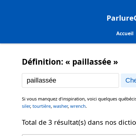
Parlur
Accueil
Définition: « paillassée »
Che
Si vous manquez d'inspiration, voici quelques québéc
siler
,
tourtière
,
washer
,
wrench
.
Total de 3 résultat(s) dans nos dicti