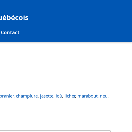
québécois
Contact
ranler
,
champlure
,
jasette
,
ioù
,
licher
,
marabout
,
neu
,