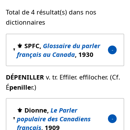
Total de 4 résultat(s) dans nos
dictionnaires
⚜️ SPFC,
Glossaire du parler
français au Canada
, 1930
DÉPENILLER
v. tr. Effiler. effilocher. (Cf.
É
penille
r.)
⚜️ Dionne,
Le Parler
populaire des Canadiens
français
, 1909