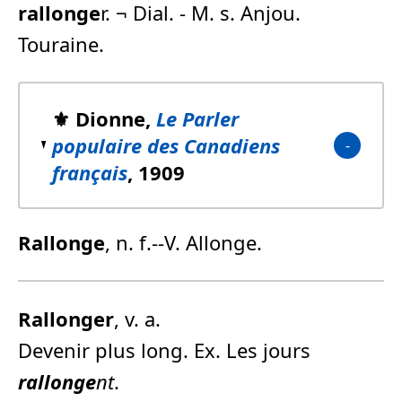
rallonge
r. ¬ Dial. - M. s. Anjou.
Touraine.
⚜️ Dionne,
Le Parler
populaire des Canadiens
français
, 1909
Rallonge
, n. f.--V. Allonge.
Rallonge
r
, v. a.
Devenir plus long. Ex. Les jours
rallonge
nt
.