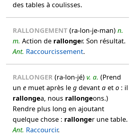
des tables à coulisses.
RALLONGE
MENT
(ra-lon-je-man)
n.
m.
Action de
rallonge
r. Son résultat.
Ant.
Raccourcissement
.
RALLONGE
R
(ra-lon-jé)
v. a.
(Prend
un
e
muet après le
g
devant
a
et
o
:
il
rallonge
a, nous
rallonge
ons.
)
Rendre plus long en ajoutant
quelque chose :
rallonge
r une table.
Ant.
Raccourcir
.