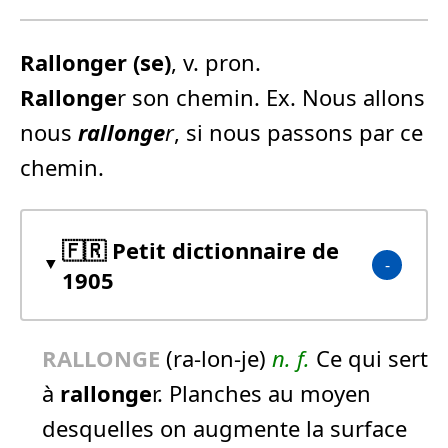
Rallonge
r (se)
, v. pron.
Rallonge
r son chemin. Ex. Nous allons
nous
rallonge
r
, si nous passons par ce
chemin.
🇫🇷 Petit dictionnaire de
1905
RALLONGE
(ra-lon-je)
n.
f.
Ce qui sert
à
rallonge
r. Planches au moyen
desquelles on augmente la surface