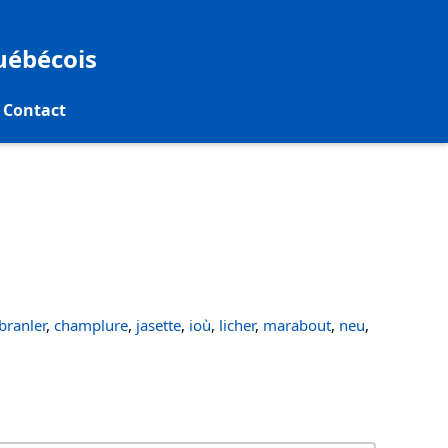
québécois
Contact
ranler
,
champlure
,
jasette
,
ioù
,
licher
,
marabout
,
neu
,