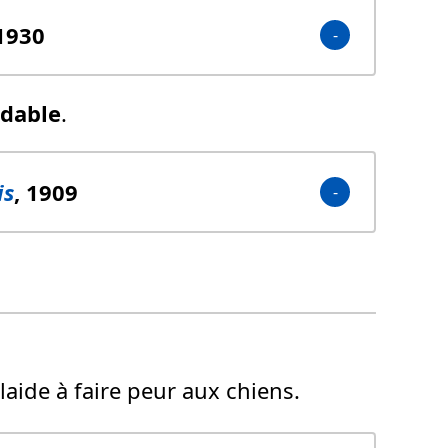
 1930
rdable
.
is
, 1909
t laide à faire peur aux chiens.