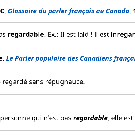
FC,
Glossaire du parler français au Canada
,
pas
regardable
. Ex.: II est laid ! il est in
rega
e,
Le Parler populaire des Canadiens frança
re regardé sans répugnauce.
e personne qui n'est pas
regardable
, elle es