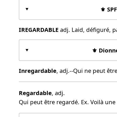
⚜️ SP
IREGARDABLE
adj. Laid, défiguré, 
⚜️ Dionn
Inregardable
, adj.--Qui ne peut êt
Regardable
, adj.
Qui peut être regardé. Ex. Voilà un