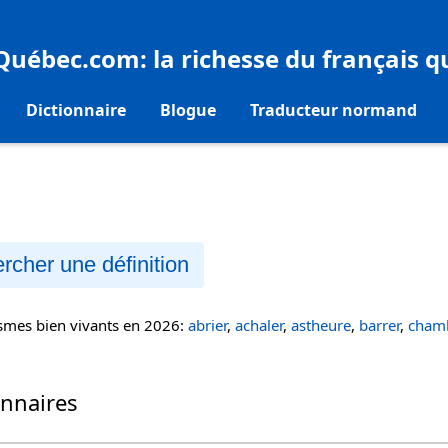
eQuébec.com
: la richesse du français 
Dictionnaire
Blogue
Traducteur normand
rcher une définition
ismes bien vivants en 2026:
abrier
,
achaler
,
astheure
,
barrer
,
chamb
onnaires