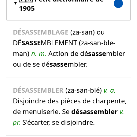
1905
DÉ
SASSE
MBLAGE
(za-san) ou
DÉ
SASSE
MBLEMENT (za-san-ble-
man)
n.
m.
Action de dé
sasse
mbler
ou de se dé
sasse
mbler.
DÉ
SASSE
MBLER
(za-san-blé)
v. a.
Disjoindre des pièces de charpente,
de menuiserie. Se
désassembler
v.
pr.
S'écarter, se disjoindre.