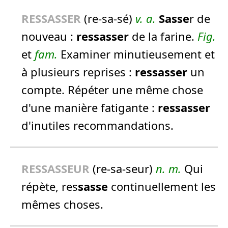
RESSASSER
(re-sa-sé)
v. a.
Sasse
r de
nouveau :
ressasser
de la farine.
Fig.
et
fam.
Examiner minutieusement et
à plusieurs reprises :
ressasser
un
compte.
Répéter une même chose
d'une manière fatigante :
ressasser
d'inutiles recommandations.
RESSASSEUR
(re-sa-seur)
n.
m.
Qui
répète, res
sasse
continuellement les
mêmes choses.