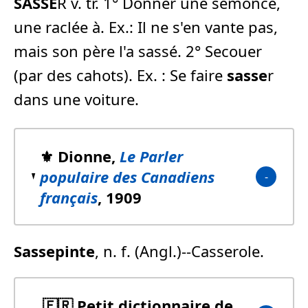
SASSE
R v. tr. 1° Donner une semonce,
une raclée à. Ex.: Il ne s'en vante pas,
mais son père l'a sassé. 2° Secouer
(par des cahots). Ex. : Se faire
sasse
r
dans une voiture.
⚜️ Dionne,
Le Parler
populaire des Canadiens
français
, 1909
Sasse
pinte
, n. f. (Angl.)--Casserole.
🇫🇷 Petit dictionnaire de