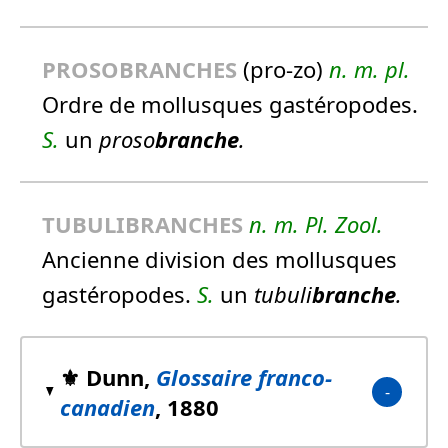
PROSOBRANCHES
(pro-zo)
n.
m.
pl.
Ordre de mollusques gastéropodes.
S.
un
proso
branche
.
TUBULIBRANCHES
n.
m.
Pl.
Zool.
Ancienne division des mollusques
gastéropodes.
S.
un
tubuli
branche
.
⚜️ Dunn,
Glossaire franco-
canadien
, 1880