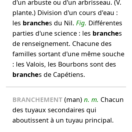
d'un arbuste ou d'un arbrisseau. (V.
plante.) Division d'un cours d'eau :
les
branche
s du Nil.
Fig.
Différentes
parties d'une science :
les
branche
s
de renseignement.
Chacune des
familles sortant d'une même souche
:
les Valois, les Bourbons sont des
branche
s de Capétiens.
BRANCHE
MENT
(man)
n.
m.
Chacun
des tuyaux secondaires qui
aboutissent à un tuyau principal.