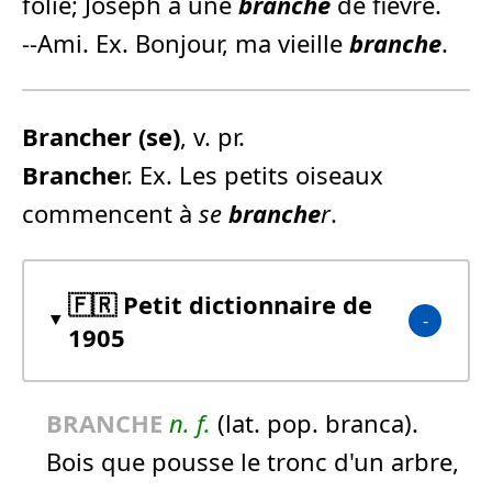
folie; Joseph a une
branche
de fièvre.
--Ami. Ex. Bonjour, ma vieille
branche
.
Branche
r (se)
, v. pr.
Branche
r. Ex. Les petits oiseaux
commencent à
se
branche
r
.
🇫🇷 Petit dictionnaire de
1905
BRANCHE
n.
f.
(lat. pop. branca).
Bois que pousse le tronc d'un arbre,