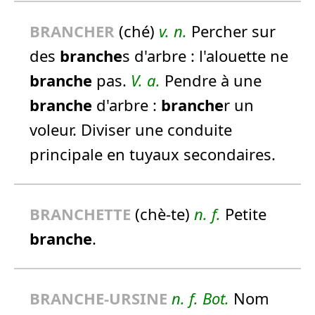
BRANCHE
R
(ché)
v. n.
Percher sur
des
branche
s d'arbre :
l'alouette ne
branche
pas.
V. a.
Pendre à une
branche
d'arbre :
branche
r un
voleur.
Diviser une conduite
principale en tuyaux secondaires.
BRANCHE
TTE
(chè-te)
n.
f.
Petite
branche
.
BRANCHE
-URSINE
n.
f.
Bot.
Nom