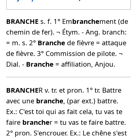
BRANCHE
s. f. 1° Em
branche
ment (de
chemin de fer). ¬ Étym. - Ang. branch:
= m. s. 2°
Branche
de fièvre = attaque
de fièvre. 3° Commission de pilote. ¬
Dial. -
Branche
= affiliation, Anjou.
BRANCHE
R v. tr. et pron. 1° tr. Battre
avec une
branche
, (par ext.) battre.
Ex.: C'est toi qui as fait cela, tu vas te
faire
branche
r = tu vas te faire battre.
2° pron. S'encrouer. Ex.: Le chêne s'est