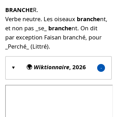
BRANCHE
R.
Verbe neutre. Les oiseaux
branche
nt,
et non pas _se_
branche
nt. On dit
par exception Faisan branché, pour
_Perché_ (Littré).
🌍
Wiktionnaire
, 2026