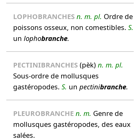
LOPHOBRANCHES
n.
m.
pl.
Ordre de
poissons osseux, non comestibles.
S.
un
lopho
branche
.
PECTINIBRANCHES
(pèk)
n.
m.
pl.
Sous-ordre de mollusques
gastéropodes.
S.
un
pectini
branche
.
PLEUROBRANCHE
n.
m.
Genre de
mollusques gastéropodes, des eaux
salées.