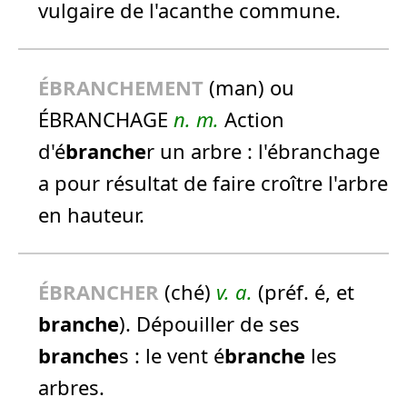
vulgaire de l'acanthe commune.
É
BRANCHE
MENT
(man) ou
ÉBRANCHAGE
n.
m.
Action
d'é
branche
r un arbre :
l'ébranchage
a pour résultat de faire croître l'arbre
en hauteur.
É
BRANCHE
R
(ché)
v. a.
(préf. é, et
branche
). Dépouiller de ses
branche
s :
le vent é
branche
les
arbres.