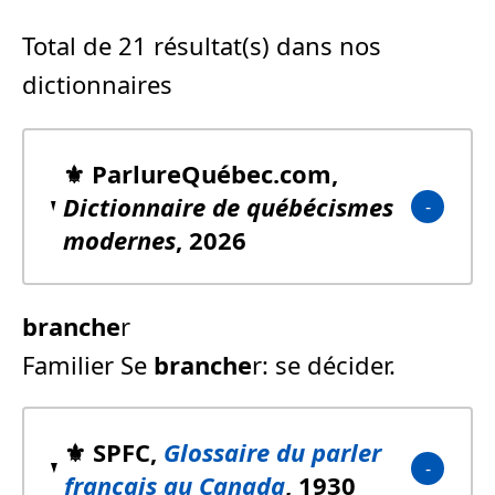
Total de 21 résultat(s) dans nos
dictionnaires
⚜️ ParlureQuébec.com,
Dictionnaire de québécismes
modernes
, 2026
branche
r
Familier Se
branche
r: se décider.
⚜️ SPFC,
Glossaire du parler
français au Canada
, 1930