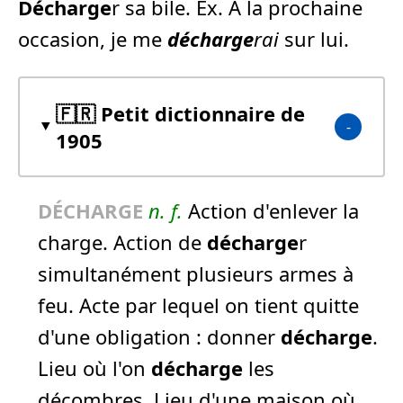
Décharge
r sa bile. Ex. A la prochaine
occasion, je me
décharge
rai
sur lui.
🇫🇷 Petit dictionnaire de
1905
DÉCHARGE
n.
f.
Action d'enlever la
charge. Action de
décharge
r
simultanément plusieurs armes à
feu. Acte par lequel on tient quitte
d'une obligation :
donner
décharge
.
Lieu où l'on
décharge
les
décombres. Lieu d'une maison où