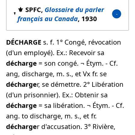
⚜️ SPFC,
Glossaire du parler
français au Canada
, 1930
DÉCHARGE
s. f. 1° Congé, révocation
(d'un employé). Ex.: Recevoir sa
décharge
= son congé. ¬ Étym. - Cf.
ang, discharge, m. s., et Vx fr. se
décharge
r, se démettre. 2° Libération
(d'un prisonnier). Ex.: Obtenir sa
décharge
= sa libération. ¬ Étym. - Cf.
ang. to discharge, m. s., et fr.
décharge
r d'accusation. 3° Rivière,