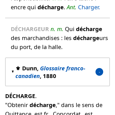
encre qui
décharge
.
Ant.
Charger.
DÉCHARGEUR
n.
m.
Qui
décharge
des marchandises :
les
décharge
urs
du port, de la halle.
⚜️ Dunn,
Glossaire franco-
canadien
, 1880
DÉCHARGE
.
"Obtenir
décharge
," dans le sens de
Quittance, est fr. _Concordat_ est